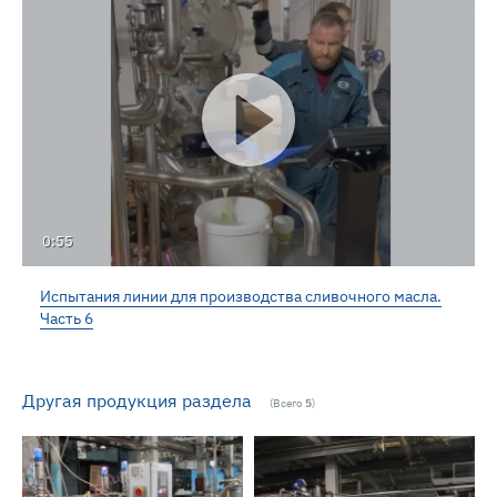
0:55
Испытания линии для производства сливочного масла.
Часть 6
Другая продукция раздела
(Всего
5
)