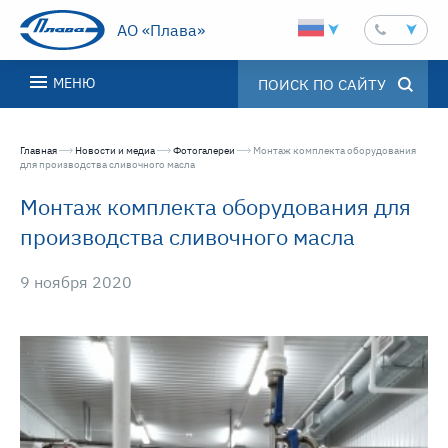
АО «Плава»
МЕНЮ
Главная
Новости и медиа
Фотогалереи
Текущая страница:
Монтаж комплекта оборудования
для производства сливочного масла
Монтаж комплекта оборудования для
производства сливочного масла
9 ноября 2020