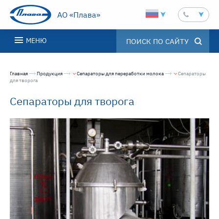
АО «Плава»
МЕНЮ
Главная
Продукция
Сепараторы для переработки молока
Текущая страница
Сепараторы
для творога
Сепараторы для творога